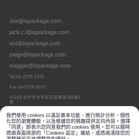
Joe@ispackage.com
,
jack.c.l@ispackage.com
,
vivi@ispackage.com
,
paige@ispackage.com
,
maggie@ispackage.com
Tel
04-2278-1375
Fax
04-2278-9572
41163
台中市
太平區
宜昌東路160巷1
號
我們使用 cookies 以滿足基本功能、進行統計分析、個性
化您的瀏覽體驗，以及根據您的興趣提供定向內容。選擇
「同意」即表示您同意我們的 cookies 使用。您可以隨時
Copyright @ 2020
鉦維塑膠工業有限公司
透過頁面底部的「Cookies 設定」連結，或透過清除您的
瀏覽器設定來調整您的偏好。