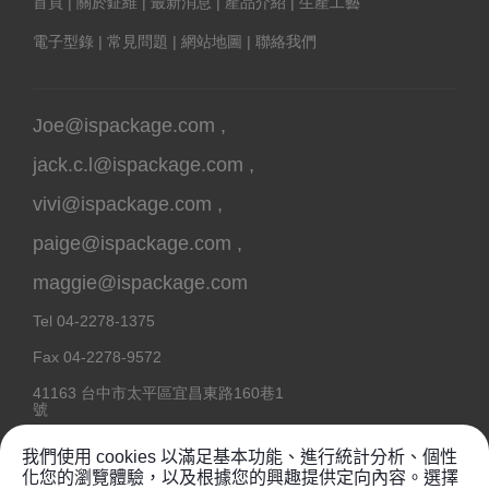
首頁
|
關於鉦維
|
最新消息
|
產品介紹
|
生產工藝
電子型錄
|
常見問題
|
網站地圖
|
聯絡我們
Joe@ispackage.com
,
jack.c.l@ispackage.com
,
vivi@ispackage.com
,
paige@ispackage.com
,
maggie@ispackage.com
Tel
04-2278-1375
Fax
04-2278-9572
41163
台中市
太平區
宜昌東路160巷1
號
我們使用 cookies 以滿足基本功能、進行統計分析、個性
化您的瀏覽體驗，以及根據您的興趣提供定向內容。選擇