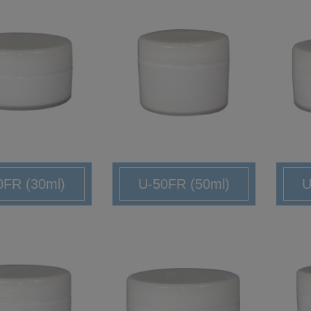
0FR (30ml)
U-50FR (50ml)
U