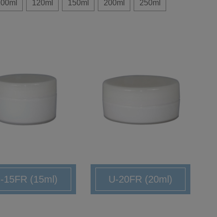
100ml
120ml
150ml
200ml
250ml
-15FR (15ml)
U-20FR (20ml)