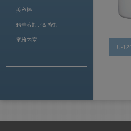
美容棒
精華液瓶／點蜜瓶
蜜粉內塞
U-12