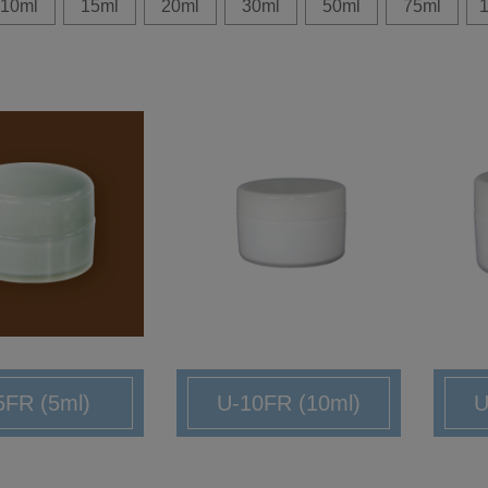
10ml
15ml
20ml
30ml
50ml
75ml
5FR (5ml)
U-10FR (10ml)
U