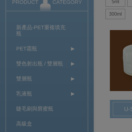
5ml
PRODUCT
CATEGORY
300ml
新產品-PET重複填充
瓶
PET霜瓶
雙色射出瓶 / 雙層瓶
雙層瓶
乳液瓶
U-
睫毛刷與唇蜜瓶
高級盒