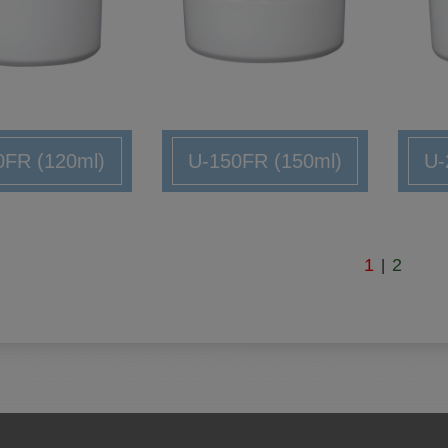
0FR (120ml)
U-150FR (150ml)
U-
1
2
|