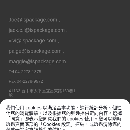
Joe@ispackage.com
,
jack.c.l@ispackage.com
,
vivi@ispackage.com
,
paige@ispackage.com
,
maggie@ispackage.com
Tel
04-2278-1375
Fax
04-2278-9572
41163
台中市
太平區
宜昌東路160巷1
號
我們使用 cookies 以滿足基本功能、進行統計分析、個性
化您的瀏覽體驗，以及根據您的興趣提供定向內容。選擇
「同意」即表示您同意我們的 cookies 使用。您可以隨時
Copyright @ 2020
鉦維塑膠工業有限公司
透過頁面底部的「Cookies 設定」連結，或透過清除您的
瀏覽器設定來調整您的偏好。