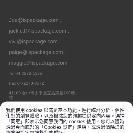
Joe@ispackage.com
,
jack.c.l@ispackage.com
,
vivi@ispackage.com
,
paige@ispackage.com
,
maggie@ispackage.com
Tel
04-2278-1375
Fax
04-2278-9572
41163
台中市
太平區
宜昌東路160巷1
號
我們使用 cookies 以滿足基本功能、進行統計分析、個性
化您的瀏覽體驗，以及根據您的興趣提供定向內容。選擇
「同意」即表示您同意我們的 cookies 使用。您可以隨時
Copyright @ 2020
鉦維塑膠工業有限公司
透過頁面底部的「Cookies 設定」連結，或透過清除您的
瀏覽器設定來調整您的偏好。