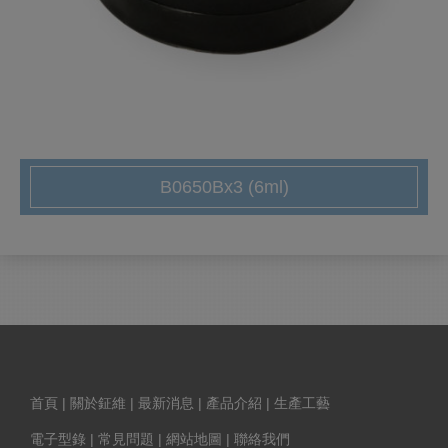
B0650Bx3 (6ml)
首頁
|
關於鉦維
|
最新消息
|
產品介紹
|
生產工藝
電子型錄
|
常見問題
|
網站地圖
|
聯絡我們