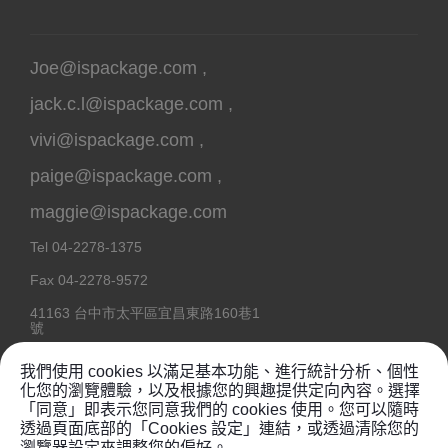
Joe@ispackage.com
,
jack.c.l@ispackage.com
,
vivi@ispackage.com
,
paige@ispackage.com
,
maggie@ispackage.com
Tel
04-2278-1375
Fax
04-2278-9572
41163
台中市
太平區
宜昌東路160巷1
號
我們使用 cookies 以滿足基本功能、進行統計分析、個性
化您的瀏覽體驗，以及根據您的興趣提供定向內容。選擇
「同意」即表示您同意我們的 cookies 使用。您可以隨時
Copyright @ 2020
鉦維塑膠工業有限公司
透過頁面底部的「Cookies 設定」連結，或透過清除您的
瀏覽器設定來調整您的偏好。