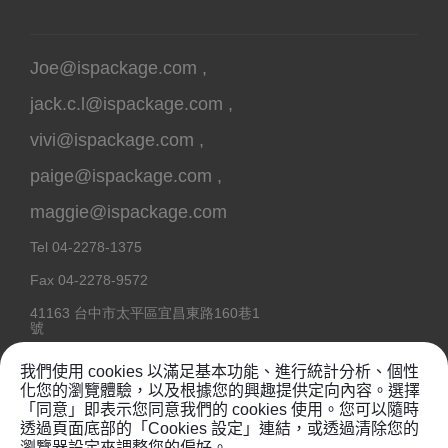
Joe@ispackage.com
,
jack.c.l@ispackage.com
,
vivi@ispackage.com
,
paige@ispackage.com
,
maggie@ispackage.com
Tel
04-2278-1375
Fax
04-2278-9572
41163
台中市
太平區
宜昌東路160巷1
號
我們使用 cookies 以滿足基本功能、進行統計分析、個性
化您的瀏覽體驗，以及根據您的興趣提供定向內容。選擇
「同意」即表示您同意我們的 cookies 使用。您可以隨時
Copyright @ 2020
鉦維塑膠工業有限公司
透過頁面底部的「Cookies 設定」連結，或透過清除您的
瀏覽器設定來調整您的偏好。