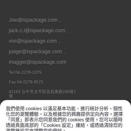
Joe@ispackage.com
,
jack.c.l@ispackage.com
,
vivi@ispackage.com
,
paige@ispackage.com
,
maggie@ispackage.com
Tel
04-2278-1375
Fax
04-2278-9572
41163
台中市
太平區
宜昌東路160巷1
號
我們使用 cookies 以滿足基本功能、進行統計分析、個性
化您的瀏覽體驗，以及根據您的興趣提供定向內容。選擇
「同意」即表示您同意我們的 cookies 使用。您可以隨時
Copyright @ 2020
鉦維塑膠工業有限公司
透過頁面底部的「Cookies 設定」連結，或透過清除您的
瀏覽器設定來調整您的偏好。