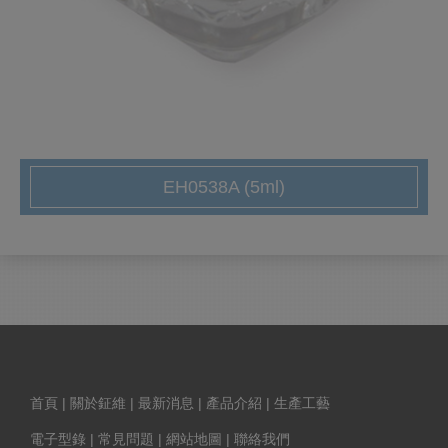
EH0538A (5ml)
首頁
|
關於鉦維
|
最新消息
|
產品介紹
|
生產工藝
電子型錄
|
常見問題
|
網站地圖
|
聯絡我們