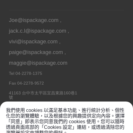
Joe@ispackage.com
,
jack.c.l@ispackage.com
,
vivi@ispackage.com
,
paige@ispackage.com
,
maggie@ispackage.com
Tel
04-2278-1375
Fax
04-2278-9572
41163
台中市
太平區
宜昌東路160巷1
號
我們使用 cookies 以滿足基本功能、進行統計分析、個性
化您的瀏覽體驗，以及根據您的興趣提供定向內容。選擇
「同意」即表示您同意我們的 cookies 使用。您可以隨時
Copyright @ 2020
鉦維塑膠工業有限公司
透過頁面底部的「Cookies 設定」連結，或透過清除您的
瀏覽器設定來調整您的偏好。