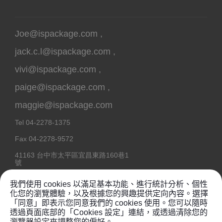
Joe@ispackage.com
,
jack.c.l@ispackage.com
,
vivi@ispackage.com
,
paige@ispackage.com
,
maggie@ispackage.com
Tel
04-2278-1375
Fax
04-2278-9572
41163
台中市
太平區
宜昌東路160巷1
號
我們使用 cookies 以滿足基本功能、進行統計分析、個性
化您的瀏覽體驗，以及根據您的興趣提供定向內容。選擇
「同意」即表示您同意我們的 cookies 使用。您可以隨時
Copyright @ 2020
鉦維塑膠工業有限公司
透過頁面底部的「Cookies 設定」連結，或透過清除您的
瀏覽器設定來調整您的偏好。