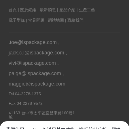
首頁
|
關於鉦維
|
最新消息
|
產品介紹
|
生產工藝
電子型錄
|
常見問題
|
網站地圖
|
聯絡我們
Joe@ispackage.com
,
jack.c.l@ispackage.com
,
vivi@ispackage.com
,
paige@ispackage.com
,
maggie@ispackage.com
Tel
04-2278-1375
Fax
04-2278-9572
41163
台中市
太平區
宜昌東路160巷1
號